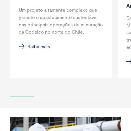
A
Um projeto altamente complexo que
garante o abastecimento sustentável
C
das principais operações de mineração
M
da Codelco no norte do Chile.
a
tr
Saiba mais
e