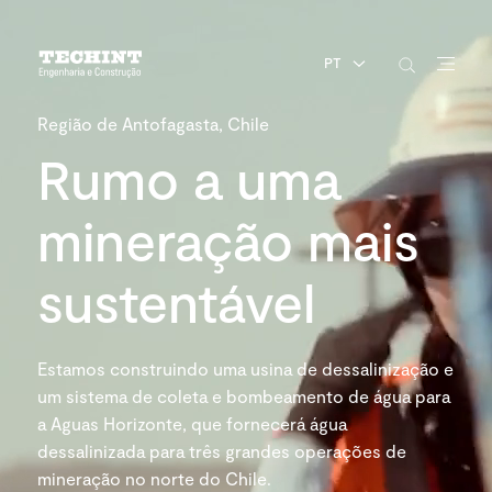
PT
Região de Antofagasta, Chile
Rumo a uma
mineração mais
sustentável
Estamos construindo uma usina de dessalinização e
um sistema de coleta e bombeamento de água para
a Aguas Horizonte, que fornecerá água
dessalinizada para três grandes operações de
mineração no norte do Chile.