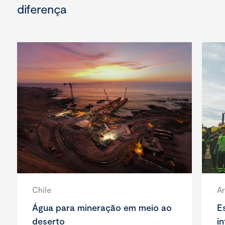
diferença
Chile
Ar
Água para mineração em meio ao
E
deserto
i