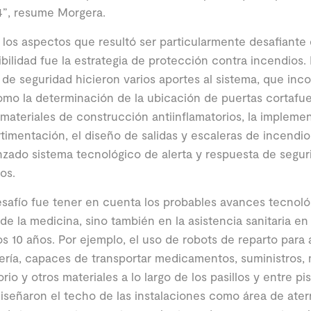
4”, resume Morgera.
los aspectos que resultó ser particularmente desafiante 
ibilidad fue la estrategia de protección contra incendios.
 de seguridad hicieron varios aportes al sistema, que in
omo la determinación de la ubicación de puertas cortafue
materiales de construcción antiinflamatorios, la implemen
imentación, el diseño de salidas y escaleras de incendios
zado sistema tecnológico de alerta y respuesta de segur
os.
safío fue tener en cuenta los probables avances tecnológ
e la medicina, sino también en la asistencia sanitaria en 
s 10 años. Por ejemplo, el uso de robots de reparto para 
ría, capaces de transportar medicamentos, suministros,
orio y otros materiales a lo largo de los pasillos y entre p
señaron el techo de las instalaciones como área de aterr