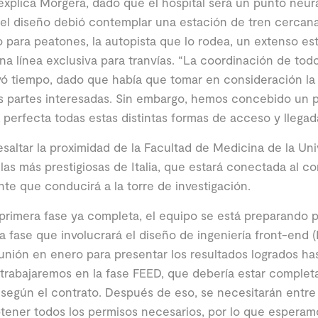
xplica Morgera, dado que el hospital será un punto neurá
 el diseño debió contemplar una estación de tren cercan
 para peatones, la autopista que lo rodea, un extenso e
na línea exclusiva para tranvías. “La coordinación de tod
vó tiempo, dado que había que tomar en consideración la 
s partes interesadas. Sin embargo, hemos concebido un p
perfecta todas estas distintas formas de acceso y llegada
saltar la proximidad de la Facultad de Medicina de la Un
las más prestigiosas de Italia, que estará conectada al c
te que conducirá a la torre de investigación.
primera fase ya completa, el equipo se está preparando pa
 fase que involucrará el diseño de ingeniería front-end 
unión en enero para presentar los resultados logrados h
trabajaremos en la fase FEED, que debería estar complet
según el contrato. Después de eso, se necesitarán entre
tener todos los permisos necesarios, por lo que esperamo