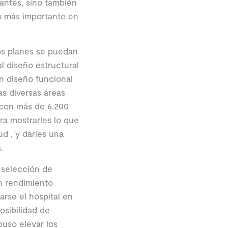
lantes, sino también
o más importante en
os planes se puedan
l diseño estructural
un diseño funcional
as diversas áreas
 con más de 6.200
ra mostrarles lo que
d , y darles una
.
 selección de
n rendimiento
rse el hospital en
osibilidad de
puso elevar los