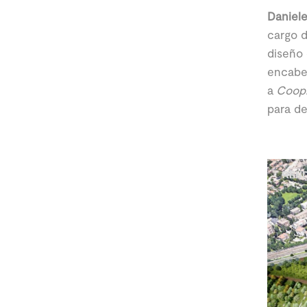
Daniel
cargo d
diseño 
encabe
a
Coopr
para de