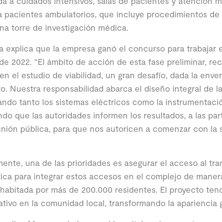
a a cuidados intensivos, salas de pacientes y atención 
a pacientes ambulatorios, que incluye procedimientos de 
na torre de investigación médica.
 explica que la empresa ganó el concurso para trabajar e
 de 2022. “El ámbito de acción de esta fase preliminar, re
en el estudio de viabilidad, un gran desafío, dada la enve
o. Nuestra responsabilidad abarca el diseño integral de la
ndo tanto los sistemas eléctricos como la instrumentaci
do que las autoridades informen los resultados, a las par
nión pública, para que nos autoricen a comenzar con la 
ente, una de las prioridades es asegurar el acceso al tra
stica para integrar estos accesos en el complejo de maner
habitada por más de 200.000 residentes. El proyecto ten
cativo en la comunidad local, transformando la apariencia 