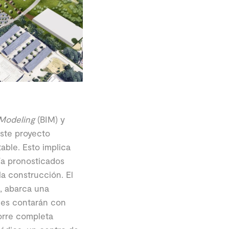
 Modeling
(BIM) y
ste proyecto
able. Esto implica
ía pronosticados
la construcción. El
a, abarca una
nes contarán con
orre completa