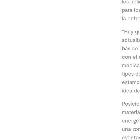
los hel
para l
la entr
“Hay qu
actuali
básico”
con el 
médicas
tipos d
estamos
idea de
Posicio
materia
energét
una zon
eventos