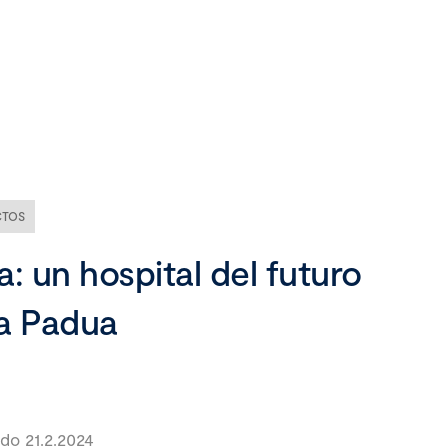
Nuestra empresa
Misión, visión y valores
Ética y compliance
CTOS
Liderazgo
ia: un hospital del futuro
a Padua
do 21.2.2024