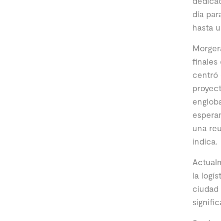
dedicad
día par
hasta u
Morgera
finales
centró 
proyect
engloba
esperan
una reu
indica.
Actualm
la logí
ciudad 
signifi