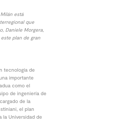
 Milán está
nterregional que
to, Daniele Morgera,
e este plan de gran
n tecnología de
 una importante
Padua como el
quipo de ingeniería de
ncargado de la
tiniani, el plan
a la Universidad de