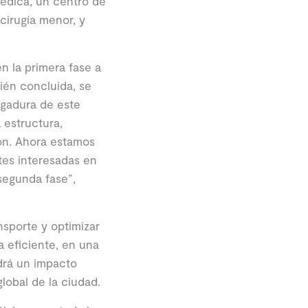
médica, un centro de
cirugía menor, y
n la primera fase a
cién concluida, se
rgadura de este
 estructura,
ón. Ahora estamos
tes interesadas en
segunda fase”,
nsporte y optimizar
a eficiente, en una
drá un impacto
global de la ciudad.