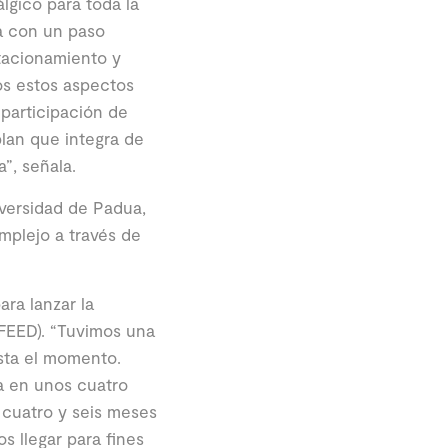
lgico para toda la
a con un paso
stacionamiento y
os estos aspectos
participación de
lan que integra de
”, señala.
iversidad de Padua,
omplejo a través de
ra lanzar la
(FEED). “Tuvimos una
asta el momento.
a en unos cuatro
 cuatro y seis meses
s llegar para fines