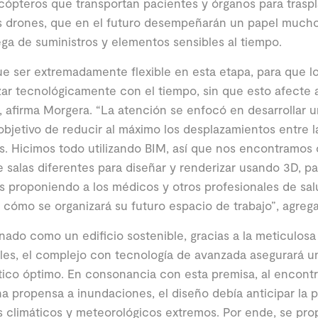
icópteros que transportan pacientes y órganos para trasp
os drones, que en el futuro desempeñarán un papel much
ega de suministros y elementos sensibles al tiempo.
e ser extremadamente flexible en esta etapa, para que l
zar tecnológicamente con el tiempo, sin que esto afecte a
, afirma Morgera. “La atención se enfocó en desarrollar 
objetivo de reducir al máximo los desplazamientos entre l
. Hicimos todo utilizando BIM, así que nos encontramos
e salas diferentes para diseñar y renderizar usando 3D, pa
 proponiendo a los médicos y otros profesionales de salu
 cómo se organizará su futuro espacio de trabajo”, agrega
nado como un edificio sostenible, gracias a la meticulosa
les, el complejo con tecnología de avanzada asegurará u
ico óptimo. En consonancia con esta premisa, al encontra
a propensa a inundaciones, el diseño debía anticipar la p
 climáticos y meteorológicos extremos. Por ende, se pro