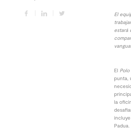
El equi
trabaja
estará 
compart
vanguar
El
Polo 
punta, 
necesid
princip
la ofic
desafia
incluye
Padua.