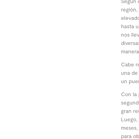
Según e
región,
elevado
hasta u
nos lle
diversa
manera 
Cabe re
una de 
un puen
Con la 
segunda
gran re
Luego, 
meses, 
para ob