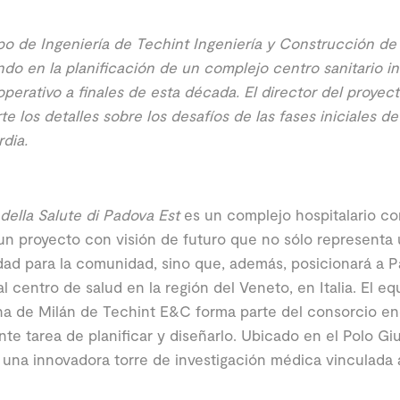
po de Ingeniería de Techint Ingeniería y Construcción de
ndo en la planificación de un complejo centro sanitario i
operativo a finales de esta década. El director del proyec
e los detalles sobre los desafíos de las fases iniciales d
dia.
della Salute di Padova Est
es un complejo hospitalario co
un proyecto con visión de futuro que no sólo representa
ad para la comunidad, sino que, además, posicionará a 
al centro de salud en la región del Veneto, en Italia. El e
ina de Milán de Techint E&C forma parte del consorcio e
nte tarea de planificar y diseñarlo. Ubicado en el Polo Gius
 una innovadora torre de investigación médica vinculada 