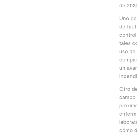
de 202
Uno de 
de fact
control
tales c
uso de 
compart
un avan
incendi
Otro de
campo d
próximo
enferme
laborat
cómo di