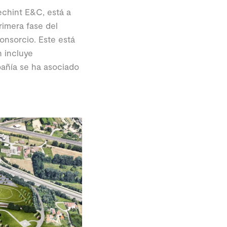
echint E&C, está a
imera fase del
onsorcio. Este está
 incluye
pañía se ha asociado