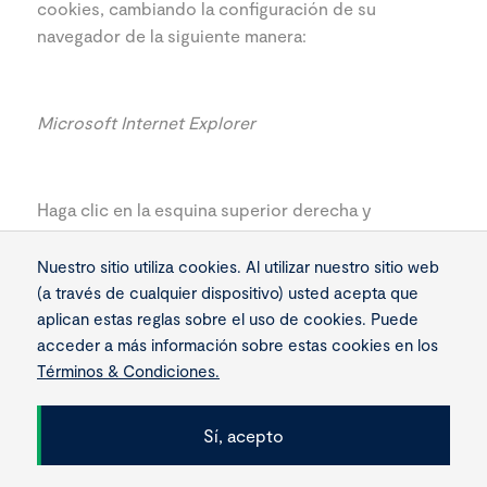
cookies, cambiando la configuración de su
navegador de la siguiente manera:
Microsoft Internet Explorer
Haga clic en la esquina superior derecha y
seleccione "Configuración de Internet". En la
ventana emergente que aparece, seleccione
Nuestro sitio utiliza cookies. Al utilizar nuestro sitio web
"Privacidad": el Usuario puede cambiar la
(a través de cualquier dispositivo) usted acepta que
configuración de cookies aquí.
aplican estas reglas sobre el uso de cookies. Puede
acceder a más información sobre estas cookies en los
Términos & Condiciones.
Google Chrome
Sí, acepto