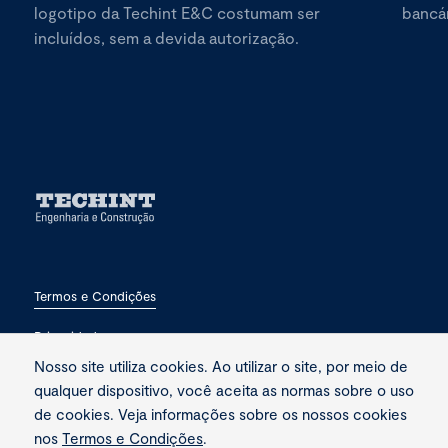
logotipo da Techint E&C costumam ser
bancár
incluídos, sem a devida autorização.
Termos e Condições
Privacidade
Nosso site utiliza cookies. Ao utilizar o site, por meio de
Fale conosco
qualquer dispositivo, você aceita as normas sobre o uso
de cookies. Veja informações sobre os nossos cookies
nos
Termos e Condições
.