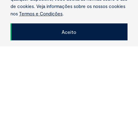
profissionais no
milhões de horas
de cookies. Veja informações sobre os nossos cookies
pico das obras
de construção
nos
Termos e Condições
.
Aceito
Scroll
Novas linhas de galvanização e
pintura
As novas linhas têm uma
capacidade total de produção
por ano de 420.000 toneladas
métricas.