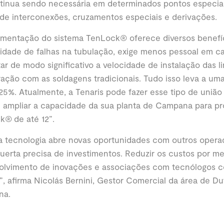
ntinua sendo necessária em determinados pontos especia
de interconexões, cruzamentos especiais e derivações.
ementação do sistema TenLock® oferece diversos benefíc
lidade de falhas na tubulação, exige menos pessoal em 
r de modo significativo a velocidade de instalação das l
ção com as soldagens tradicionais. Tudo isso leva a um
25%. Atualmente, a Tenaris pode fazer esse tipo de união
 ampliar a capacidade da sua planta de Campana para pr
k® de até 12”.
a tecnologia abre novas oportunidades com outros opera
erta precisa de investimentos. Reduzir os custos por me
olvimento de inovações e associações com tecnólogos co
”, afirma Nicolás Bernini, Gestor Comercial da área de Du
na.