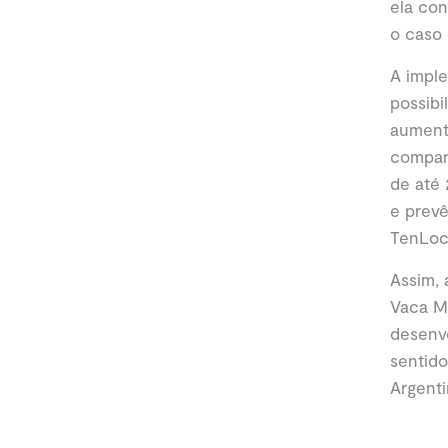
ela co
o caso 
A impl
possibi
aumenta
compara
de até 
e prevê
TenLoc
Assim, 
Vaca Mu
desenv
sentido
Argenti