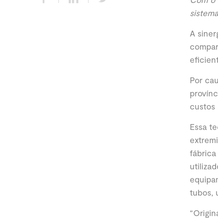
sistema
A siner
compart
eficien
Por cau
provínc
custos
Essa te
extremi
fábrica
utiliza
equipam
tubos, 
“Origin