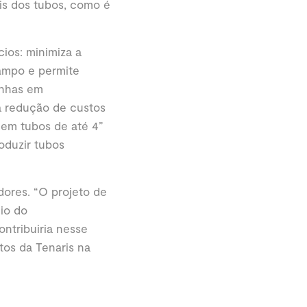
is dos tubos, como é
ios: minimiza a
campo e permite
inhas em
a redução de custos
 em tubos de até 4”
oduzir tubos
dores. “O projeto de
io do
ntribuiria nesse
tos da Tenaris na