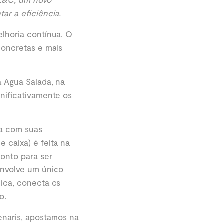
ar a eficiência.
lhoria contínua. O
concretas e mais
a Agua Salada, na
gnificativamente os
ta com suas
 caixa) é feita na
onto para ser
envolve um único
ica, conecta os
o.
enaris, apostamos na