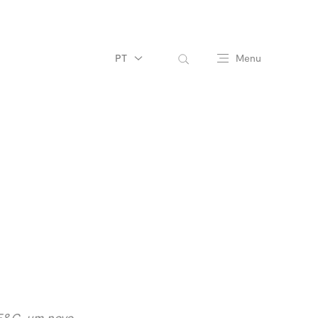
PT
Menu
 E&C,
um novo