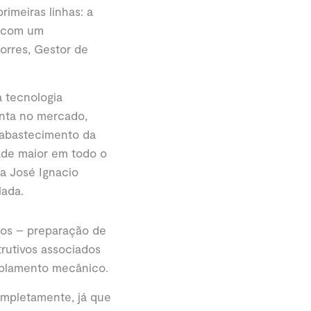
rimeiras linhas: a
e com um
orres, Gestor de
 tecnologia
enta no mercado,
 abastecimento da
ade maior em todo o
ca José Ignacio
lada.
sos – preparação de
trutivos associados
oplamento mecânico.
ompletamente, já que