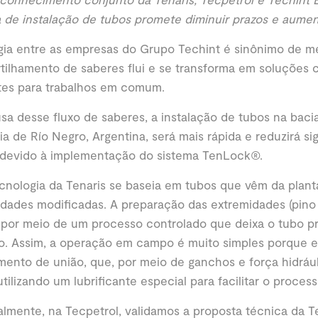
 de instalação de tubos promete diminuir prazos e aument
gia entre as empresas do Grupo Techint é sinônimo de me
ilhamento de saberes flui e se transforma em soluções 
tes para trabalhos em comum.
sa desse fluxo de saberes, a instalação de tubos na baci
ia de Río Negro, Argentina, será mais rápida e reduzirá si
 devido à implementação do sistema TenLock®.
cnologia da Tenaris se baseia em tubos que vêm da plan
dades modificadas. A preparação das extremidades (pino e
 por meio de um processo controlado que deixa o tubo pr
do. Assim, a operação em campo é muito simples porque 
ento de união, que, por meio de ganchos e força hidrául
utilizando um lubrificante especial para facilitar o process
almente, na Tecpetrol, validamos a proposta técnica da T