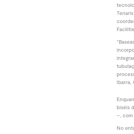
tecnolo
Tenaris
coorden
Faciliti
“Basead
incorpo
integr
tubula
process
Ibarra,
Enquan
biséis 
–, com
No enta