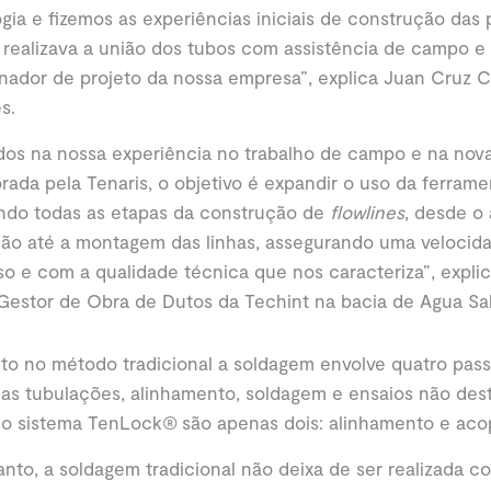
gia e fizemos as experiências iniciais de construção das p
 realizava a união dos tubos com assistência de campo 
ador de projeto da nossa empresa”, explica Juan Cruz C
es.
os na nossa experiência no trabalho de campo e na nova
rada pela Tenaris, o objetivo é expandir o uso da ferram
ando todas as etapas da construção de
flowlines
, desde o
ção até a montagem das linhas, assegurando uma velocid
o e com a qualidade técnica que nos caracteriza”, expli
 Gestor de Obra de Dutos da Techint na bacia de Agua Sa
to no método tradicional a soldagem envolve quatro pas
das tubulações, alinhamento, soldagem e ensaios não des
 o sistema TenLock® são apenas dois: alinhamento e ac
nto, a soldagem tradicional não deixa de ser realizada c