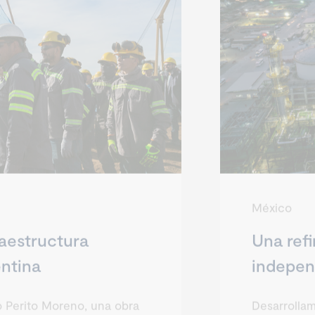
México
aestructura
Una refi
entina
indepen
 Perito Moreno, una obra
Desarrollam