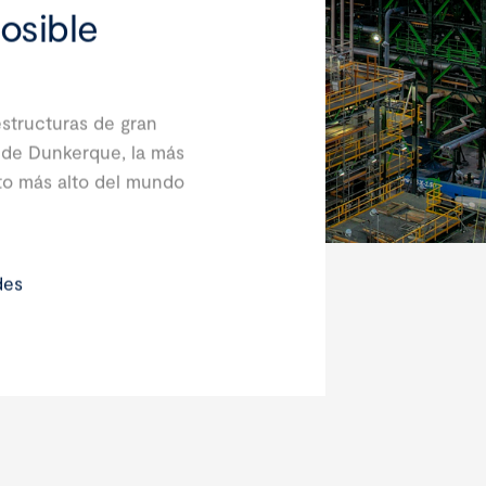
osible
structuras de gran
 de Dunkerque, la más
to más alto del mundo
.
des