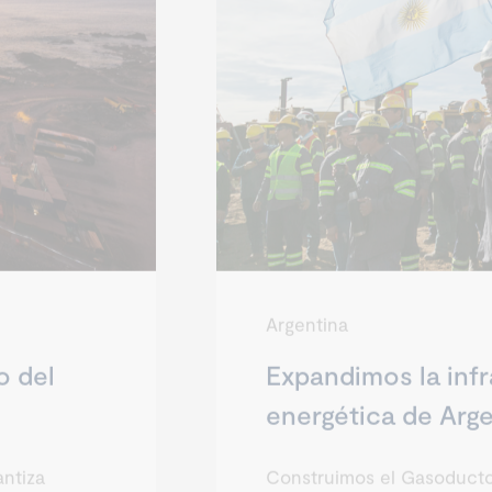
Argentina
o del
Expandimos la infr
energética de Arg
antiza
Construimos el Gasoducto