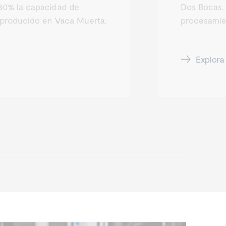
30% la capacidad de
Dos Bocas,
l producido en Vaca Muerta.
procesamien
Explora