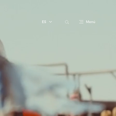
ES
Menú