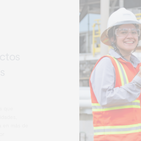
ctos
s
 que
dades,
 en más de
r