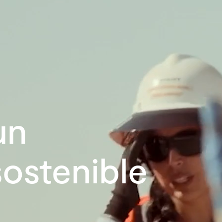
Nuestra empresa
Misión, visión y valores
Ética y compliance
un
Liderazgo
sostenible