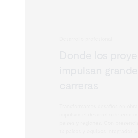
Desarrollo profesional
Donde los proye
impulsan grande
carreras
Transformamos desafíos en obras
impulsan el desarrollo de comuni
países y regiones. Con presencia
13 países y equipos integrados po