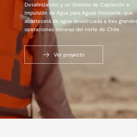
Desalinización y un Sistema de Captación e
Impulsión de Agua para Aguas Horizonte, que
abastecerá de agua desalinizada a tres grande
operaciones mineras del norte de Chile.
Ver proyecto