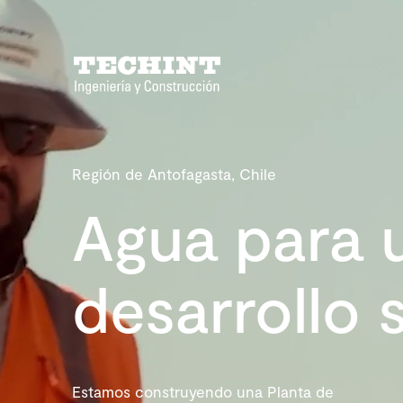
Región de Antofagasta, Chile
Agua para 
desarrollo 
Estamos construyendo una Planta de