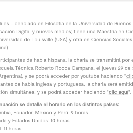
lli es Licenciado en Filosofía en la Universidad de Buenos 
ación Digital y nuevos medios; tiene una Maestría en Ci
niversidad de Louisville (USA) y otra en Ciencias Social
ina).
rticipantes de habla hispana, la charla se transmitirá por
scuela Técnica Roberto Rocca Campana, el jueves 29 de s
Argentina), y se podrá acceder por youtube haciendo “
cli
pantes de habla inglesa y portuguesa, la charla será emiti
ión simultánea, y se podrá acceder haciendo "
clic aquí
".
nuación se detalla el horario en los distintos países:
mbia, Ecuador, México y Perú: 9 horas
dá y Estados Unidos: 10 horas
l: 11 horas