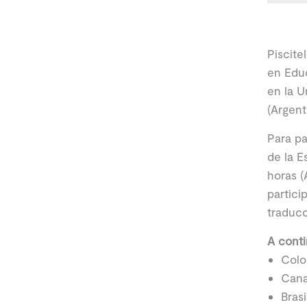
Piscite
en Educ
en la U
(Argent
Para pa
de la E
horas (
partici
traducc
A conti
Colo
Cana
Brasi