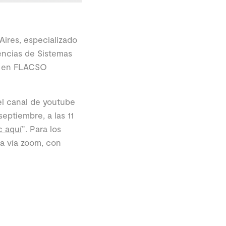
Aires, especializado
encias de Sistemas
es en FLACSO
 el canal de youtube
eptiembre, a las 11
c aquí
”. Para los
da vía zoom, con