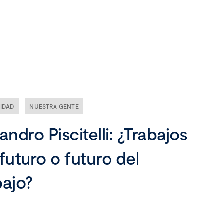
Nuestra empresa
Misión, visión y valores
Ética y compliance
IDAD
NUESTRA GENTE
Liderazgo
andro Piscitelli: ¿Trabajos
 futuro o futuro del
bajo?