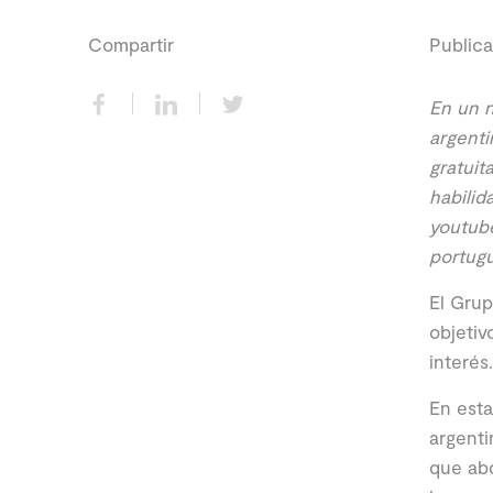
Compartir
Publica
En un n
argenti
gratuit
habilid
youtube
portugu
El Grup
objetiv
interés.
En esta
argenti
que abo