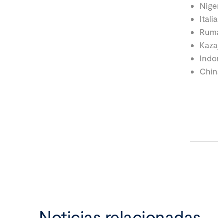
Niger
Itali
Ruma
Kaza
Indo
Chin
Noticias relacionadas