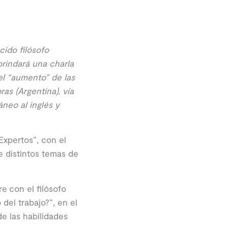
ido filósofo
brindará una charla
 el “aumento” de las
as (Argentina), vía
neo al inglés y
Expertos”, con el
e distintos temas de
e con el filósofo
 del trabajo?”, en el
de las habilidades