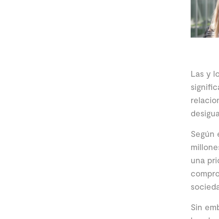
Las y l
signifi
relacio
desigu
Según e
millone
una pri
comprom
socieda
Sin emb