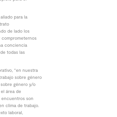
aliado para la
trato
ndo de lado los
s y comprometernos
na conciencia
 de todas las
ativo, “en nuestra
trabajo sobre género
o sobre género y/o
 el área de
s encuentros son
n clima de trabajo.
xto laboral,