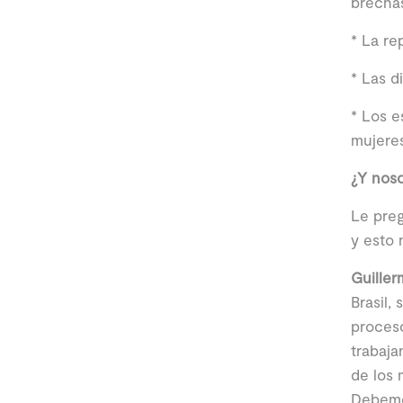
brechas
* La re
* Las d
* Los e
mujere
¿Y nos
Le preg
y esto 
Guiller
Brasil
proceso
trabaja
de los 
Debemos