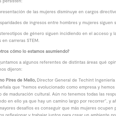
 persisten:
presentación de las mujeres disminuye en cargos directiv
isparidades de ingresos entre hombres y mujeres siguen 
stereotipos de género siguen incidiendo en el acceso y la
s en carreras STEM.
otros cómo lo estamos asumiendo?
untamos a algunos referentes de distintas áreas qué opi
nos dijeron:
mo Pires de Mello,
Director General de Techint Ingenierí
, señala que “hemos evolucionado como empresa y hemos
 de maduración cultural. Aún no tenemos todas las resp
ndo en ello ya que hay un camino largo por recorrer”, y 
mayores desafíos es conseguir que más mujeres ocupen p
 reflexionar y trabajar juntos para crear un ambiente pro