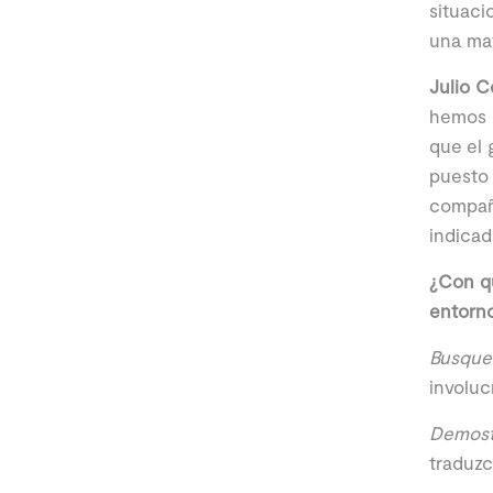
situaci
una ma
Julio C
hemos e
que el 
puesto 
compañí
indicad
¿Con q
entorn
Busque
involuc
Demost
traduz