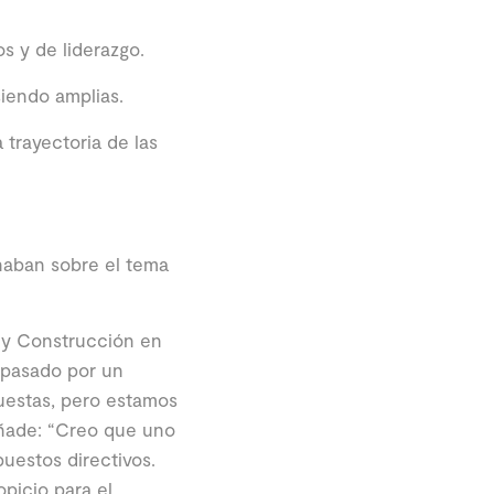
os y de liderazgo.
siendo amplias.
 trayectoria de las
naban sobre el tema
a y Construcción en
 pasado por un
uestas, pero estamos
añade: “Creo que uno
uestos directivos.
picio para el