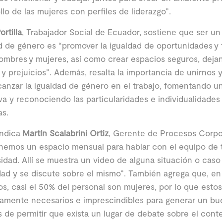
llo de las mujeres con perfiles de liderazgo”.
ortilla
, Trabajador Social de Ecuador, sostiene que ser un 
 de género es “promover la igualdad de oportunidades y 
ombres y mujeres, así como crear espacios seguros, deja
y prejuicios”. Además, resalta la importancia de unirno
canzar la igualdad de género en el trabajo, fomentando u
va y reconociendo las particularidades e individualidades
as.
ndica
Martín Scalabrini Ortiz
, Gerente de Procesos Corpor
nemos un espacio mensual para hablar con el equipo de 
sidad. Allí se muestra un video de alguna situación o cas
dad y se discute sobre el mismo”. También agrega que, en
s, casi el 50% del personal son mujeres, por lo que esto
amente necesarios e imprescindibles para generar un bue
de permitir que exista un lugar de debate sobre el conte