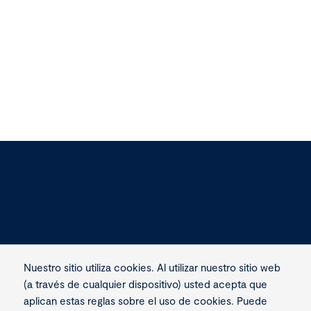
norte-la-infraestructura-que-
alcanza-un-nu
ampliara-la-capacidad-de-
de-las-mayores
transporte-de-petroleo-desde-
de-agua-para-m
vaca-muerta
Términos y condiciones
Privacidad
Nuestro sitio utiliza cookies. Al utilizar nuestro sitio web
(a través de cualquier dispositivo) usted acepta que
Contacto
aplican estas reglas sobre el uso de cookies. Puede