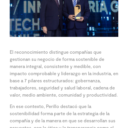
El reconocimiento distingue compañías que
gestionan su negocio de forma sostenible de
manera integral, consistente y medible, con
impacto comprobable y liderazgo en la industria, en
base a 7 pilares estructurados: gobernanza,
trabajadores, seguridad y salud laboral, cadena de
valor, medio ambiente, comunidad y productividad.
En ese contexto, Perillo destacó que la
sostenibilidad forma parte de la estrategia de la
compañía y de la manera en que se desarrollan sus
proyectos, con la ética y la transparencia como el