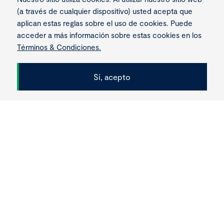
(a través de cualquier dispositivo) usted acepta que
250
7.000
aplican estas reglas sobre el uso de cookies. Puede
acceder a más información sobre estas cookies en los
colaboradores en
Horas hombre de
Términos & Condiciones.
pico de obra
ingeniería
Sí, acepto
Scroll
Humanitas Emergency Hospital
‘19
Los hospitales modulares de
este tipo pueden ser replicados
e instalados rápidamente en
otros países y comunidades.