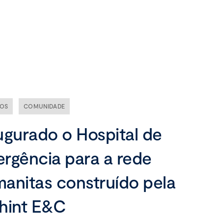
Nossa empresa
Missão, visão e valores
Ética e compliance
TOS
COMUNIDADE
Liderança
ugurado o Hospital de
rgência para a rede
anitas construído pela
hint E&C