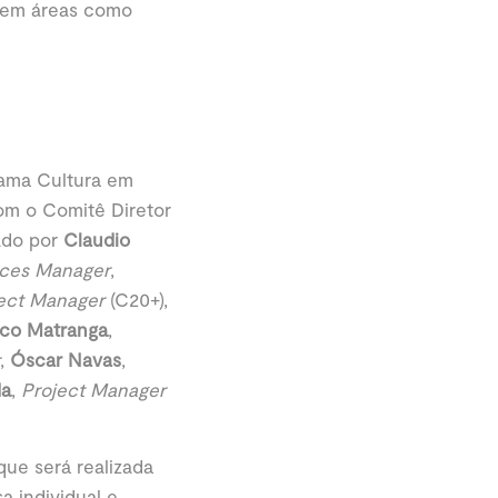
 em áreas como
rama Cultura em
om o Comitê Diretor
ado por
Claudio
ces Manager
,
ect Manager
(C20+),
co Matranga
,
,
Óscar Navas
,
da
,
Project Manager
que será realizada
a individual e