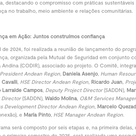
a, destacando o compromisso com práticas sustentáveis
ça no trabalho, meio ambiente e relações comunitárias.
nça em Ação: Juntos construímos confiança
l de 2024, foi realizada a reunião de lançamento do prog
nça, organizada pela Mutual de Seguridad em conjunto c
 Andina (CODIR), associado ao projeto. O Comitê, integr
President Andean Region,
Daniela Asenjo
,
Human Resour
Cavalli
,
HSE Director Andean Region
,
Ricardo Juan
,
Proj
o Larralde Campos
,
Deputy Project Director
(SADDN),
Mar
 Director
(SADDN),
Waldo Molina
,
O&M Services Manager
ss Development Director Andean Region
,
Marcelo Queza
onexão), e
María Pinto
,
HSE Manager Andean Region.
ama será composto por seis etapas e, na primeira delas, 
 o primeiro semestre de 2025, será realizada uma pesquis