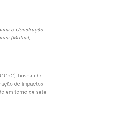
haria e Construção
nça (Mutual).
 (CChC), buscando
eração de impactos
ado em torno de sete