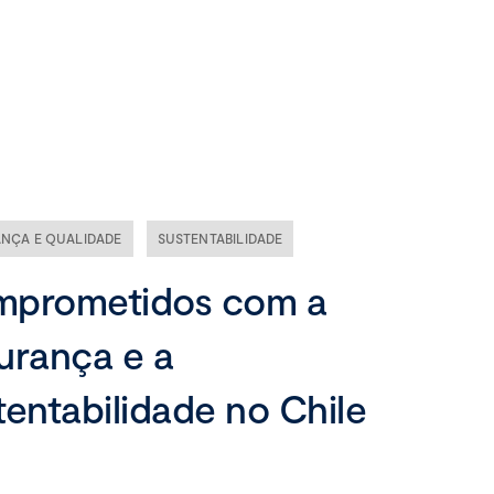
Nossa empresa
Missão, visão e valores
Ética e compliance
NÇA E QUALIDADE
SUSTENTABILIDADE
Liderança
prometidos com a
urança e a
tentabilidade no Chile