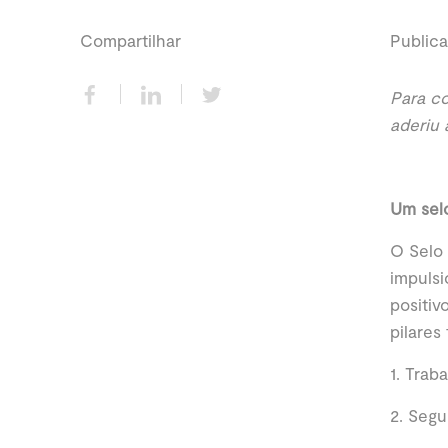
Compartilhar
Publica
Para co
aderiu 
Um sel
O Selo
impulsi
positiv
pilares
1. Trab
2. Seg