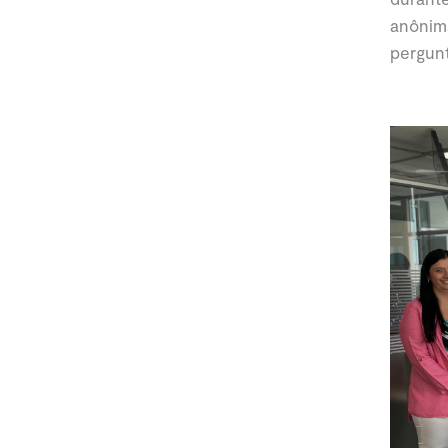
anônim
pergunt