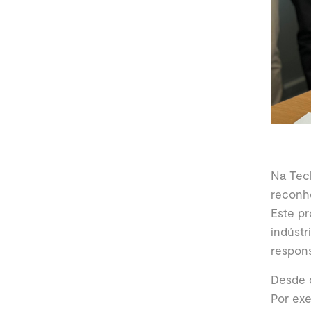
Na Tec
reconh
Este p
indústr
respons
Desde 
Por ex