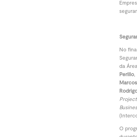
Empres
seguran
Segura
No fina
Segura
da Área
Perillo
,
Marcos 
Rodrig
Project
Busine
(Interc
O progr
durante