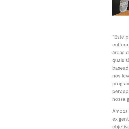
“Este p
cultura
áreas d
quais s
baseado
nos lev
progra
percep
nossa g
Ambos o
exigent
objetiv