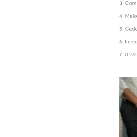
3. Com
4. Mei
5. Cade
6. Inov
7. Gov