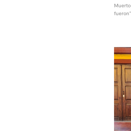
Muertos
fueron”