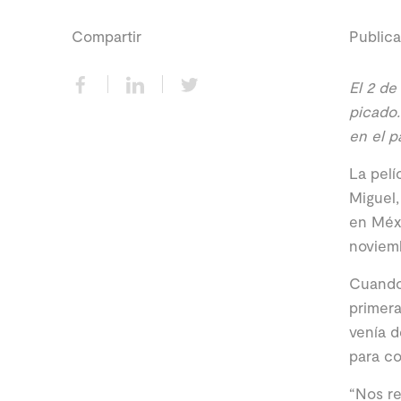
Compartir
Publica
El 2 de
picado.
en el pa
La pelí
Miguel,
en Méxi
noviem
Cuando 
primera
venía d
para co
“Nos re