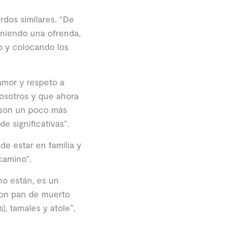
rdos similares. “De
oniendo una ofrenda,
o y colocando los
mor y respeto a
osotros y que ahora
s son un poco más
e significativas”.
de estar en familia y
camino”.
no están, es un
on pan de muerto
), tamales y atole”,