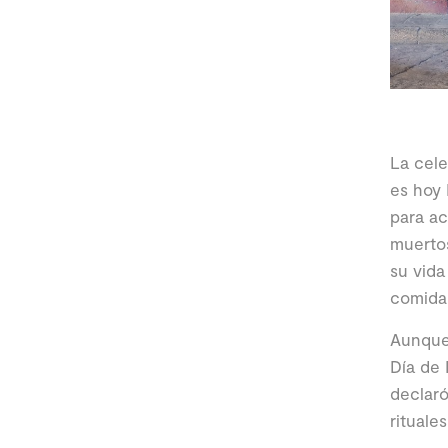
La cele
es hoy 
para ac
muertos
su vida
comida,
Aunque 
Día de 
declaró
rituale