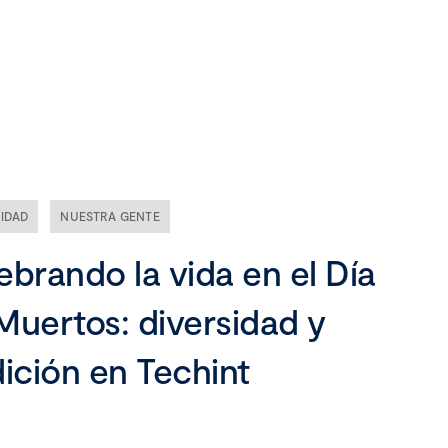
Nuestra empresa
Misión, visión y valores
Ética y compliance
IDAD
NUESTRA GENTE
Liderazgo
ebrando la vida en el Día
Muertos: diversidad y
dición en Techint