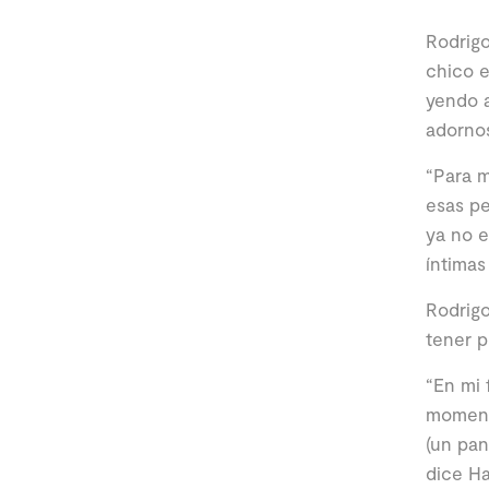
Rodrig
chico e
yendo a
adornos
“Para 
esas pe
ya no e
íntimas
Rodrigo
tener p
“En mi 
moment
(un pan
dice Ha