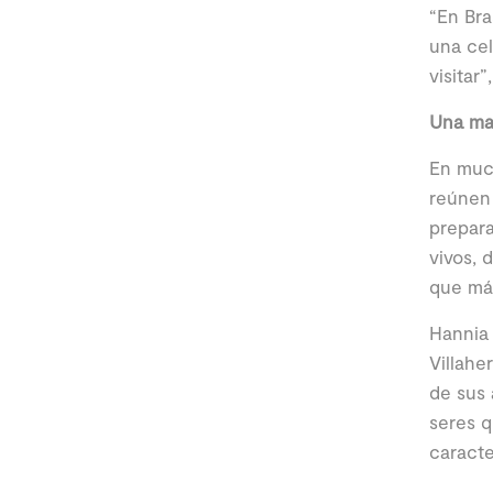
“En Bra
una cel
visitar”
Una man
En much
reúnen 
prepara
vivos, 
que más
Hannia 
Villahe
de sus 
seres q
caracte