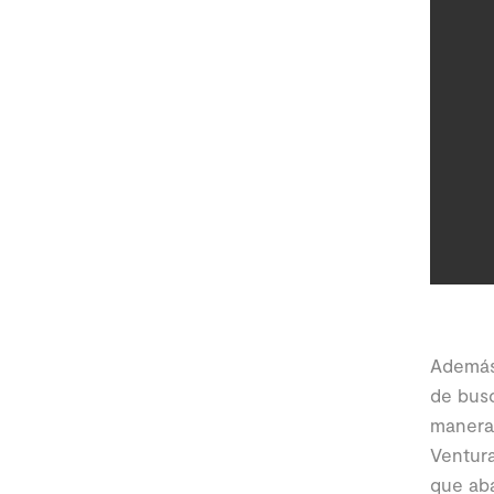
Además
de bus
manera 
Ventura
que aba