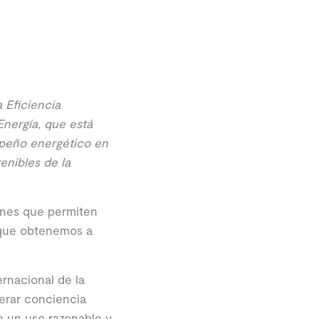
 Eficiencia
nergía, que está
mpeño energético en
enibles de la
ones que permiten
o que obtenemos a
ernacional de la
nerar conciencia
e un uso razonable y