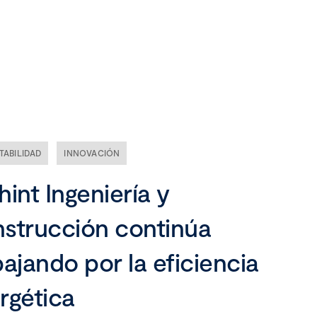
Nuestra empresa
Misión, visión y valores
Ética y compliance
TABILIDAD
INNOVACIÓN
Liderazgo
hint Ingeniería y
strucción continúa
bajando por la eficiencia
rgética