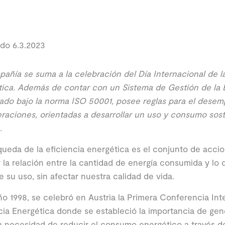
do 6.3.2023
añía se suma a la celebración del Día Internacional de la
ica. Además de contar con un Sistema de Gestión de la E
cado bajo la norma ISO 50001, posee reglas para el dese
raciones, orientadas a desarrollar un uso y consumo sost
.
ueda de la eficiencia energética es el conjunto de acci
 la relación entre la cantidad de energía consumida y l
de su uso, sin afectar nuestra calidad de vida.
ño 1998, se celebró en Austria la Primera Conferencia Int
cia Energética donde se estableció la importancia de ge
a necesidad de reducir el consumo energético a través d