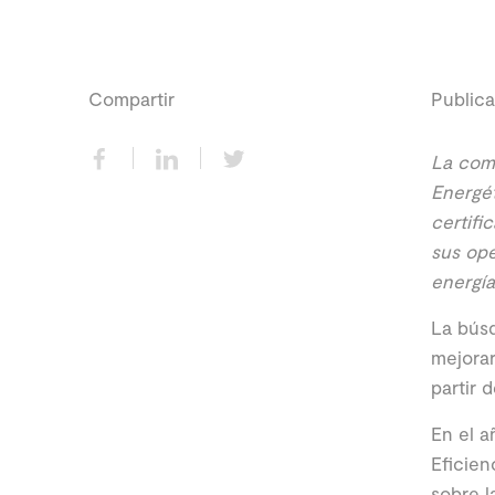
Compartir
Publica
La comp
Energét
certifi
sus ope
energía
La búsq
mejorar
partir 
En el a
Eficien
sobre l