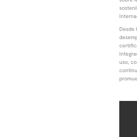
sosteni
Interna
Desde l
desempe
certifi
Integra
uso, co
continu
promue