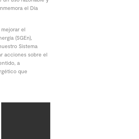
onmemora el Día
 mejorar el
ergía (SGEn),
 nuestro Sistema
ar acciones sobre el
ntido, a
rgético que