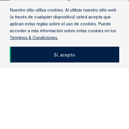
2.800
900
Nuestro sitio utiliza cookies. Al utilizar nuestro sitio web
(a través de cualquier dispositivo) usted acepta que
MW
colaboradores en
aplican estas reglas sobre el uso de cookies. Puede
el pico de obra
acceder a más información sobre estas cookies en los
de capacidad
Términos & Condiciones.
Sí, acepto
Scroll
Central Eléctrica Pesquería
Consume 1/3 del agua y 35%
menos de combustible que una
central convencional.