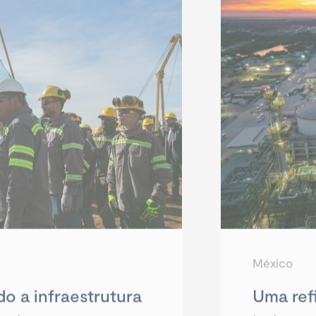
México
o a infraestrutura
Uma ref