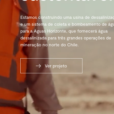
Estamos construindo uma usina de dessaliniza
e um sistema de coleta e bombeamento de ág
para a Aguas Horizonte, que fornecerá água
dessalinizada para três grandes operações de
mineração no norte do Chile.
Ver projeto