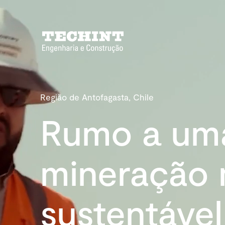
Região de Antofagasta, Chile
Rumo a um
mineração 
sustentável