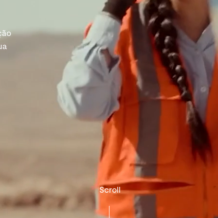
ção
ua
Scroll