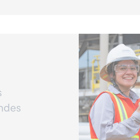
s
ndes