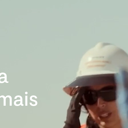
Nossa empresa
Missão, visão e valores
Ética e compliance
a
Liderança
mais