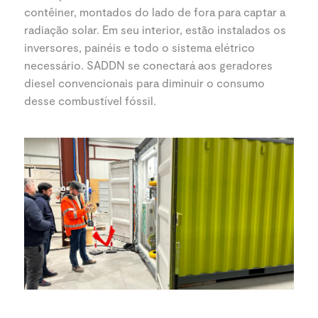
contêiner, montados do lado de fora para captar a
radiação solar. Em seu interior, estão instalados os
inversores, painéis e todo o sistema elétrico
necessário. SADDN se conectará aos geradores
diesel convencionais para diminuir o consumo
desse combustível fóssil.