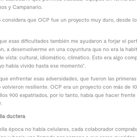
os y Campanario.
 considera que OCP fue un proyecto muy duro, desde lo f
ue esas dificultades también me ayudaron a forjar el perfil
ón, a desenvolverme en una coyuntura que no era la habi
e vista: cultural, idiomático, climático. Esto era algo com
yo había vivido hasta ese momento”.
que enfrentar esas adversidades, que fueron las primeras
o volvieron resiliente. OCP era un proyecto con más de 10
llos 900 expatriados, por lo tanto, había que hacer frente 
.
lia ductera
lla época no había celulares, cada colaborador compraba