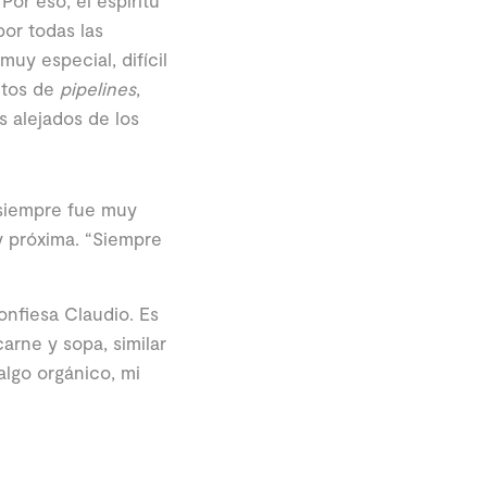
or eso, el espíritu
por todas las
uy especial, difícil
ctos de
pipelines
,
 alejados de los
 siempre fue muy
y próxima. “Siempre
onfiesa Claudio. Es
arne y sopa, similar
algo orgánico, mi