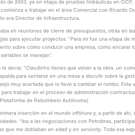
to de 2003, ya en etapa de pruebas hidráulicas en OCP, 
y comienza a trabajar en el área Comercial con Ricardo O
 era Director de Infraestructura.
paba en reuniones de cierre de presupuestos, otras en la
gias para ejecutar proyectos. “Para mí fue una etapa de
iento sobre cómo conducir una empresa, cómo encarar l
 variables se manejan”.
 le decía: “Claudinho tienes que volver a la obra, un com
spalda para sentarse en una mesa a discutir sobre la gest
ejo muy acertada que lo llevó a cambiar el rumbo. Esta v
 para trabajar en el proceso de administración contractua
(Plataforma de Rebombeio Autônoma).
primera inserción en el mundo
offshore
y, a partir de ahí,
idades. “Iba a las negociaciones con Petrobras, particip
as que me doblaban en edad y en
seniority
. Toda esa exp