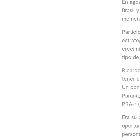
En agos
Brasil 
momento
Partici
estrate
crecim
tipo de
Ricardo
tener e
Un cons
Paraná,
PRA-1 
Era su 
oportun
person