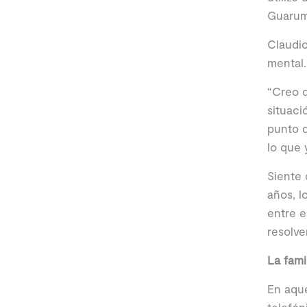
Guarum
Claudio
mental.
“Creo q
situaci
punto d
lo que 
Siente 
años, l
entre e
resolver
La fami
En aque