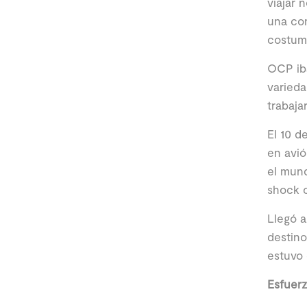
viajar 
una con
costumb
OCP iba
varieda
trabaja
El 10 d
en avió
el mund
shock c
Llegó a
destino
estuvo 
Esfuerz