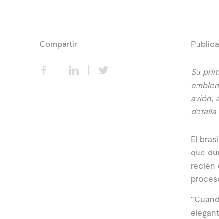
Compartir
Publica
Su prim
emblemá
avión, 
detalla
El bras
que dur
recién 
proceso
“Cuando
elegant