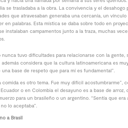
ica y hacía una llamada por semana a sus seres queridos. P
lia se trasladaba a la obra. La convivencia y el desahogo 
tades que atravesaban generaba una cercanía, un vínculo m
r en palabras. Esta mística se daba sobre todo en proye
e instalaban campamentos junto a la traza, muchas veces
os.
 nunca tuvo dificultades para relacionarse con la gente,
; además considera que la cultura latinoamericana es mu
e una base de respeto que para mí es fundamental”.
a comida es otro tema. Fue muy difícil acostumbrarme”, c
Ecuador o en Colombia el desayuno es a base de arroz, c
muerzo para un brasileño o un argentino. “Sentía que era 
no lo aceptaba”.
no a Brasil