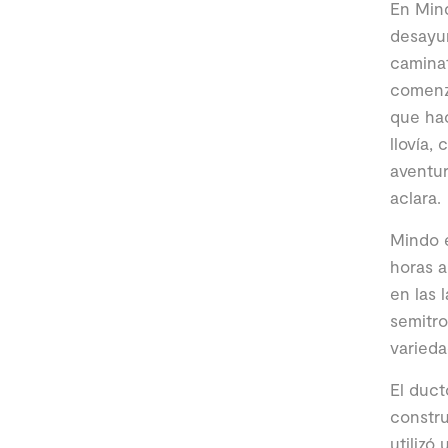
En Min
desayun
caminat
comenza
que hac
llovía,
aventur
aclara.
Mindo e
horas 
en las 
semitro
varieda
El duct
constru
utilizó