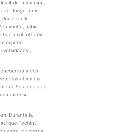
las 4 de la mañana,
ora-, luego tenía
Una vez allí,
 la vuelta, había
había sol, otro día
l espíritu
adversidades”,
 encuentra a dos
ectáreas ubicadas
húmeda. Sus bosques
 una extensa
km. Durante la
 así que Techint
rea entre los cerros