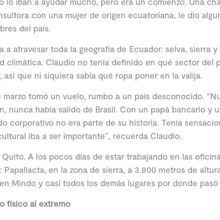
no lo iban a ayudar mucho, pero era un comienzo. Una cha
sultora con una mujer de origen ecuatoriana, le dio alg
res del país.
 a atravesar toda la geografía de Ecuador: selva, sierra y
d climática. Claudio no tenía definido en qué sector del 
r, así que ni siquiera sabía qué ropa poner en la valija.
e marzo tomó un vuelo, rumbo a un país desconocido. “Nu
n, nunca había salido de Brasil. Con un papá bancario y
o corporativo no era parte de su historia. Tenía sensacio
ultural iba a ser importante”, recuerda Claudio.
 Quito. A los pocos días de estar trabajando en las oficina
: Papallacta, en la zona de sierra, a 3.800 metros de altur
en Mindo y casi todos los demás lugares por donde pasó 
o físico al extremo