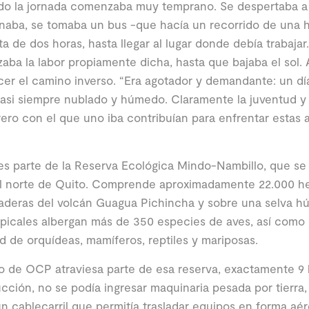
do la jornada comenzaba muy temprano. Se despertaba a 
aba, se tomaba un bus -que hacía un recorrido de una h
a de dos horas, hasta llegar al lugar donde debía trabajar. 
ba la labor propiamente dicha, hasta que bajaba el sol. A
er el camino inverso. “Era agotador y demandante: un día 
 casi siempre nublado y húmedo. Claramente la juventud y e
ero con el que uno iba contribuían para enfrentar estas 
s parte de la Reserva Ecológica Mindo-Nambillo, que se
al norte de Quito. Comprende aproximadamente 22.000 h
laderas del volcán Guagua Pichincha y sobre una selva 
picales albergan más de 350 especies de aves, así como
d de orquídeas, mamíferos, reptiles y mariposas.
o de OCP atraviesa parte de esa reserva, exactamente 9 
cción, no se podía ingresar maquinaria pesada por tierra,
 un cablecarril que permitía trasladar equipos en forma aé