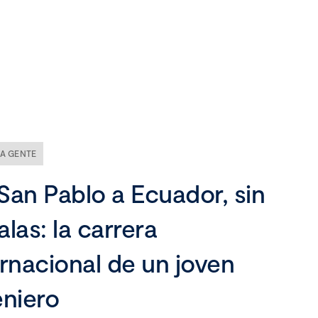
Nuestra empresa
Misión, visión y valores
Ética y compliance
A GENTE
Liderazgo
San Pablo a Ecuador, sin
alas: la carrera
ernacional de un joven
eniero