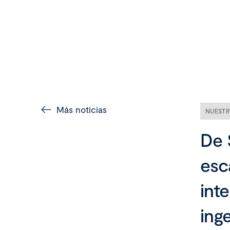
Más noticias
NUESTR
De 
esc
int
ing