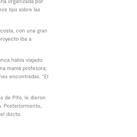
rla organizada por
unos
tips
sobre las
 costa, con una gran
proyecto iba a
nca había viajado
 una mamá profesora,
nes encontradas. “El
s de Pifo, le dieron
a. Posteriormente,
el ducto.