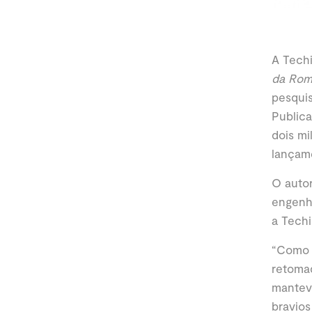
A Techi
da Roma
pesquis
Publica
dois mi
lançame
O auto
engenha
a Techi
“Como t
retomad
manteve
bravios