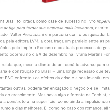
nt Brasil foi citada como case de sucesso no livro
Impéri
 antiga para tornar sua empresa mais inovadora
, escrito
ador Valter Pieracciani em parceria com o pesquisador La
da pela editora LVM, a obra traça um paralelo entre as prá
lênios pelo Império Romano e os atuais processos de ges
nto ocorreu no dia 9 de dezembro na livraria Martins Fo
r relata que, mesmo diante de um cenário adverso para 
ria e construção no Brasil – uma longa recessão que tev
nt E&C enfrentou os efeitos da crise e ainda investiu em
antas outras, poderia ter enxugado o negócio e se limita
a do crescimento. Mas havia algo diferente na Techint,
 a construtora na superfície, como ainda a impulsionou
 rumo a dias melhores. E, como no caso dos romanos, al