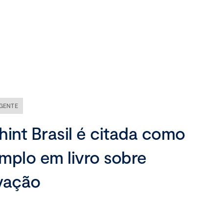
Nossa empresa
Missão, visão e valores
Ética e compliance
GENTE
Liderança
hint Brasil é citada como
mplo em livro sobre
vação