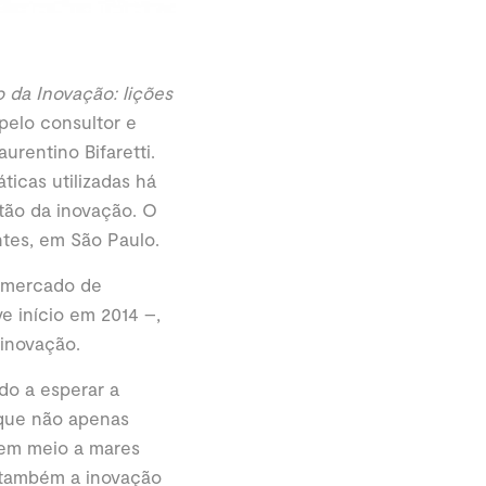
o da Inovação: lições
 pelo consultor e
urentino Bifaretti.
ticas utilizadas há
tão da inovação. O
ntes, em São Paulo.
o mercado de
e início em 2014 –,
 inovação.
do a esperar a
 que não apenas
 em meio a mares
i também a inovação