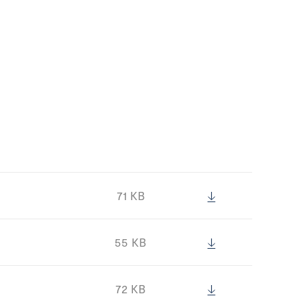
ES
Menú
71 KB
55 KB
72 KB